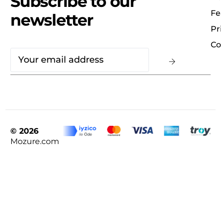
Subscribe to our
Fe
newsletter
Pr
Co
© 2026
Mozure.com