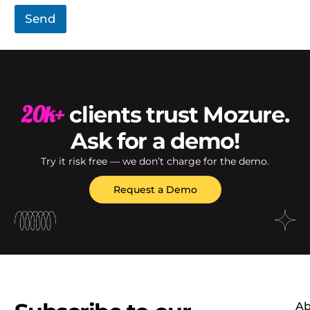
Send
20k+
clients trust Mozure.
Ask for a demo!
Try it risk free — we don’t charge for the demo.
Request a Demo
Ab