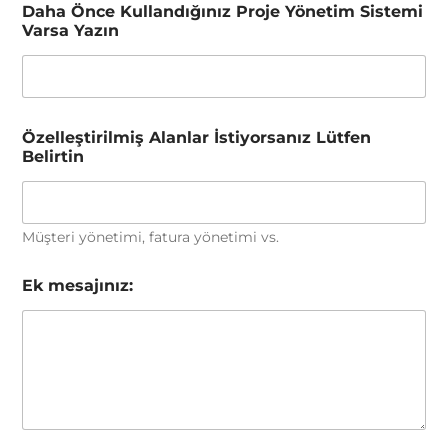
Daha Önce Kullandığınız Proje Yönetim Sistemi
l
Varsa Yazın
a
r
P
r
o
j
Özelleştirilmiş Alanlar İstiyorsanız Lütfen
e
Belirtin
Müşteri yönetimi, fatura yönetimi vs.
Ek mesajınız: