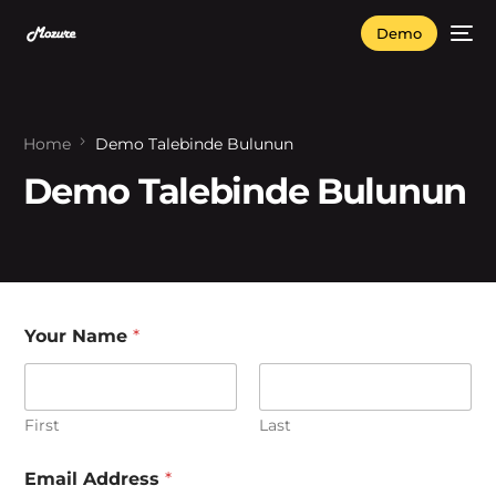
Demo
Home
Demo Talebinde Bulunun
Demo Talebinde Bulunun
Your Name
*
First
Last
Email Address
*