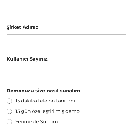
Şirket Adınız
Kullanıcı Sayınız
n
Demonuzu size nasıl sunalım
a
s
15 dakika telefon tanıtımı
ı
l
15 gün özelleştirilmiş demo
A
l
Yerimizde Sunum
a
n